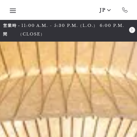
Skip to main content
JP
営業時
11:00 A.M. - 5:30 P.M.（L.O.） 6:00 P.M.
間
（CLOSE）